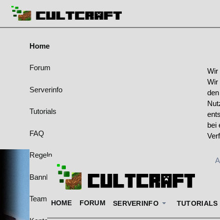
Home
Forum
Wir
Wir
Serverinfo
den
Nut
Tutorials
ent
bei 
FAQ
Ver
Regeln
A
Bannliste
Team & Ränge
HOME
FORUM
SERVERINFO
TUTORIALS