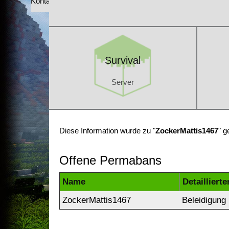
Kontakt
Survival
Server
Survival
Server
Diese Information wurde zu "
ZockerMattis1467
" g
Offene Permabans
Name
Detailliert
ZockerMattis1467
Beleidigung