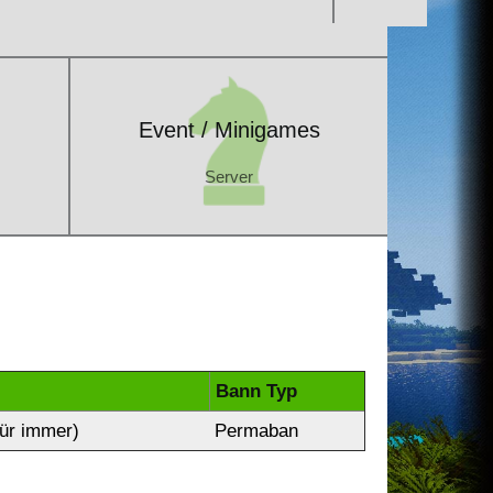
Event / Minigames
Server
Event / Minigames
Server
Bann Typ
ür immer)
Permaban