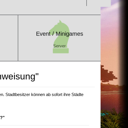
Event / Minigames
Server
Event / Minigames
Server
inweisung"
. Stadtbesitzer können ab sofort ihre Städte
n?”