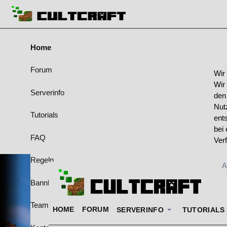
Home
Forum
Wir
Wir
Serverinfo
den
Nut
Tutorials
ent
bei 
FAQ
Ver
Regeln
A
Bannliste
Team & Ränge
HOME
FORUM
SERVERINFO
TUTORIALS