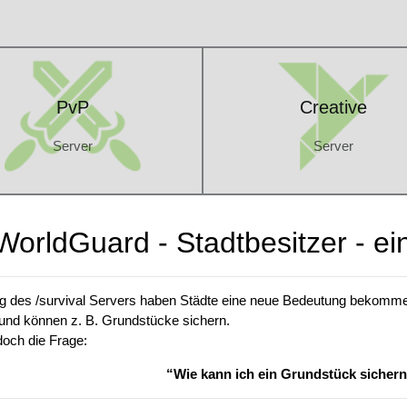
PvP
Creative
Server
Server
PvP
Creative
Server
Server
"WorldGuard - Stadtbesitzer - e
ng des /survival Servers haben Städte eine neue Bedeutung bekommen
 und können z. B. Grundstücke sichern.
edoch die Frage:
“Wie kann ich ein Grundstück sicher