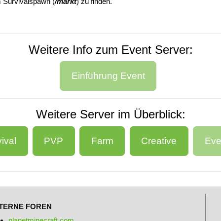
 Survivalspawn (
/markt
) zu finden.
Weitere Info zum Event Server:
Einführung Event
Weitere Server im Überblick:
ival
PVP
Farm
Creative
Eve
TERNE FOREN
planetminecraft.com