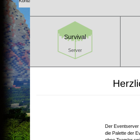
Kontakt
Survival
Server
Survival
Server
Herzl
Der Eventserver 
die Palette der E
ohne Teamler spi