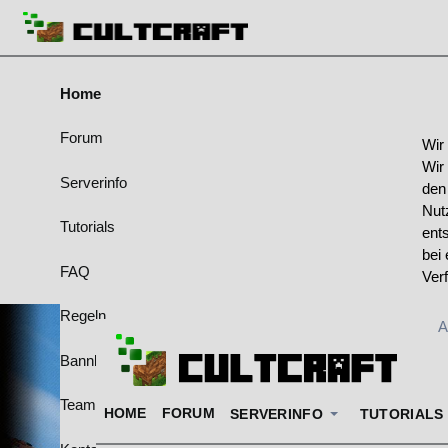
Home
Forum
Wir
Wir
Serverinfo
den
Nut
Tutorials
ent
bei 
FAQ
Ver
Regeln
A
Bannliste
Team & Ränge
HOME
FORUM
SERVERINFO
TUTORIALS