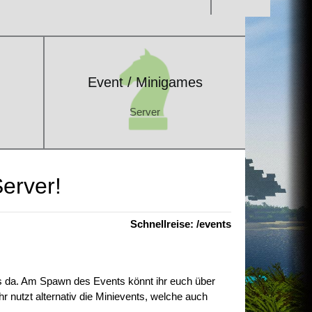
Event / Minigames
Server
Event / Minigames
Server
erver!
Schnellreise: /events
ts da. Am Spawn des Events könnt ihr euch über
hr nutzt alternativ die Minievents, welche auch