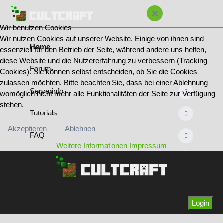
×
Wir benutzen Cookies
Wir nutzen Cookies auf unserer Website. Einige von ihnen sind
Home
essenziell für den Betrieb der Seite, während andere uns helfen,
diese Website und die Nutzererfahrung zu verbessern (Tracking
Forum
Cookies). Sie können selbst entscheiden, ob Sie die Cookies
zulassen möchten. Bitte beachten Sie, dass bei einer Ablehnung
Serverinfo
womöglich nicht mehr alle Funktionalitäten der Seite zur Verfügung
stehen.
Tutorials
Akzeptieren
Ablehnen
FAQ
Weitere Informationen
Impressum
Regeln
Bannliste
Team & Ränge
Login