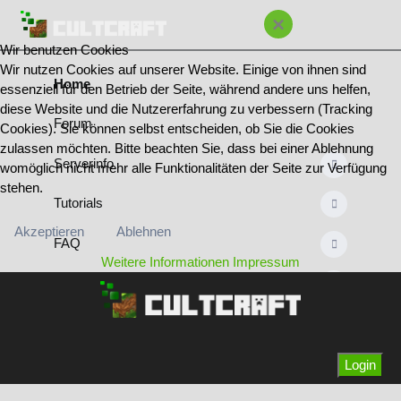
×
Wir benutzen Cookies
Wir nutzen Cookies auf unserer Website. Einige von ihnen sind
Home
essenziell für den Betrieb der Seite, während andere uns helfen,
diese Website und die Nutzererfahrung zu verbessern (Tracking
Forum
Cookies). Sie können selbst entscheiden, ob Sie die Cookies
zulassen möchten. Bitte beachten Sie, dass bei einer Ablehnung
Serverinfo
womöglich nicht mehr alle Funktionalitäten der Seite zur Verfügung
stehen.
Tutorials
Akzeptieren
Ablehnen
FAQ
Weitere Informationen
Impressum
Regeln
Bannliste
Team & Ränge
Login