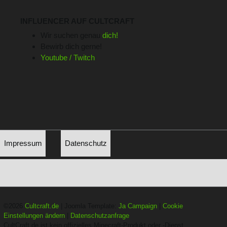
INFLUENCER AUF CULTCRAFT
Wir suchen genau
dich!
Bewirb dich gerne!
Youtube / Twitch
Impressum
Datenschutz
©2026
Cultcraft.de
| Joomla Template:
Ja Campaign
|
Cookie
Einstellungen ändern
|
Datenschutzanfrage
CultCraft.de ist kein offizielles Minecraft-Produkt oder -Dienst.