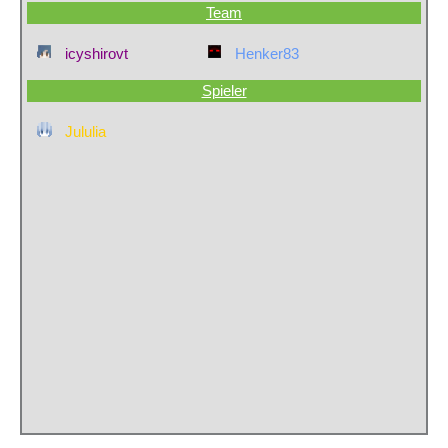
Team
icyshirovt
Henker83
Spieler
Jululia