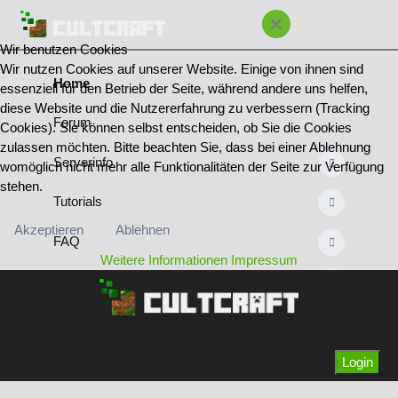
×
Wir benutzen Cookies
Wir nutzen Cookies auf unserer Website. Einige von ihnen sind
Home
essenziell für den Betrieb der Seite, während andere uns helfen,
diese Website und die Nutzererfahrung zu verbessern (Tracking
Forum
Cookies). Sie können selbst entscheiden, ob Sie die Cookies
zulassen möchten. Bitte beachten Sie, dass bei einer Ablehnung
Serverinfo
womöglich nicht mehr alle Funktionalitäten der Seite zur Verfügung
stehen.
Tutorials
Akzeptieren
Ablehnen
FAQ
Weitere Informationen
Impressum
Regeln
Bannliste
Team & Ränge
Login