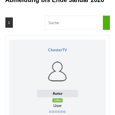
1
ChesterTV
Autor
Offline
User