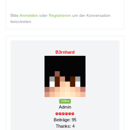
Bitte
Anmelden
oder
Registrieren
um der Konversation
beizutreten.
B3rnhard
Offline
Admin
Beiträge: 95
Thanks: 4