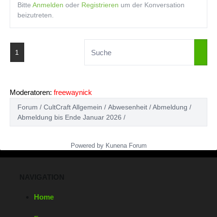
Bitte
Anmelden
oder
Registrieren
um der Konversation
beizutreten.
1
Moderatoren:
freewaynick
Forum
CultCraft Allgemein
Abwesenheit / Abmeldung
Abmeldung bis Ende Januar 2026
Powered by
Kunena Forum
NAVIGATION
Home