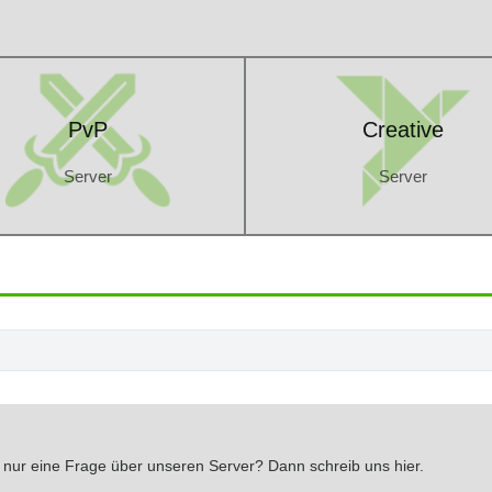
PvP
Creative
Server
Server
PvP
Creative
Server
Server
h nur eine Frage über unseren Server? Dann schreib uns hier.