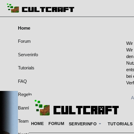
Home
Forum
Wir
Wir
Serverinfo
den
Nut
Tutorials
ent
bei 
FAQ
Ver
Regeln
A
Bannliste
Team & Ränge
HOME
FORUM
SERVERINFO
TUTORIALS