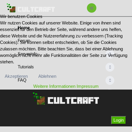
×
Wir benutzen Cookies
Wir nutzen Cookies auf unserer Website. Einige von ihnen sind
Home
essenziell für den Betrieb der Seite, während andere uns helfen,
diese Website und die Nutzererfahrung zu verbessern (Tracking
Forum
Cookies). Sie können selbst entscheiden, ob Sie die Cookies
zulassen möchten. Bitte beachten Sie, dass bei einer Ablehnung
Serverinfo
womöglich nicht mehr alle Funktionalitäten der Seite zur Verfügung
stehen.
Tutorials
Akzeptieren
Ablehnen
FAQ
Weitere Informationen
Impressum
Regeln
Bannliste
Team & Ränge
Login