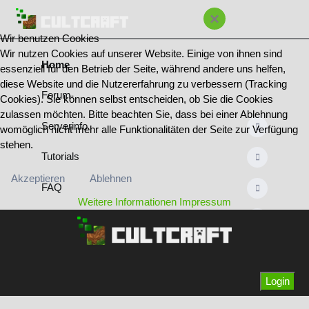
×
Wir benutzen Cookies
Wir nutzen Cookies auf unserer Website. Einige von ihnen sind
Home
essenziell für den Betrieb der Seite, während andere uns helfen,
diese Website und die Nutzererfahrung zu verbessern (Tracking
Forum
Cookies). Sie können selbst entscheiden, ob Sie die Cookies
zulassen möchten. Bitte beachten Sie, dass bei einer Ablehnung
Serverinfo
womöglich nicht mehr alle Funktionalitäten der Seite zur Verfügung
stehen.
Tutorials
Akzeptieren
Ablehnen
FAQ
Weitere Informationen
Impressum
Regeln
Bannliste
Team & Ränge
Login