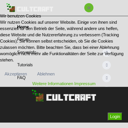
×
Wir benutzen Cookies
Wir nutzen Cookies auf unserer Website. Einige von ihnen sind
Home
essenziell für den Betrieb der Seite, während andere uns helfen,
diese Website und die Nutzererfahrung zu verbessern (Tracking
Forum
Cookies). Sie können selbst entscheiden, ob Sie die Cookies
zulassen möchten. Bitte beachten Sie, dass bei einer Ablehnung
Serverinfo
womöglich nicht mehr alle Funktionalitäten der Seite zur Verfügung
stehen.
Tutorials
Akzeptieren
Ablehnen
FAQ
Weitere Informationen
Impressum
Regeln
Bannliste
Team & Ränge
Login