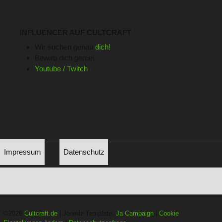
INFLUENCER AUF CULTCRAFT
Wir suchen genau
dich!
Bewirb dich gerne!
Youtube / Twitch
Impressum
Datenschutz
©2026
Cultcraft.de
| Joomla Template:
Ja Campaign
|
Cookie