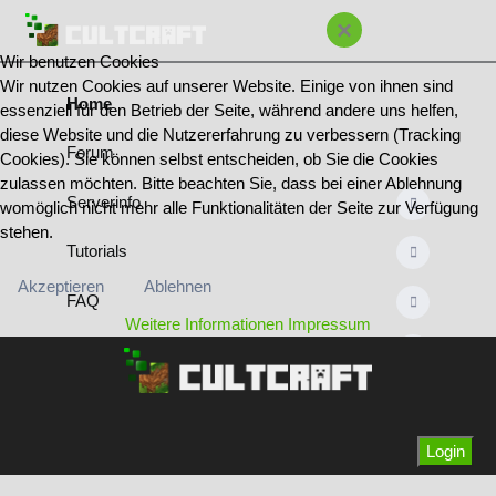
×
Wir benutzen Cookies
Wir nutzen Cookies auf unserer Website. Einige von ihnen sind
Home
essenziell für den Betrieb der Seite, während andere uns helfen,
diese Website und die Nutzererfahrung zu verbessern (Tracking
Forum
Cookies). Sie können selbst entscheiden, ob Sie die Cookies
zulassen möchten. Bitte beachten Sie, dass bei einer Ablehnung
Serverinfo
womöglich nicht mehr alle Funktionalitäten der Seite zur Verfügung
stehen.
Tutorials
Akzeptieren
Ablehnen
FAQ
Weitere Informationen
Impressum
Regeln
Bannliste
Team & Ränge
Login